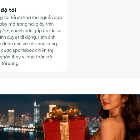
độ tải
g tôi tối ưu hóa mã nguồn app
bby mở trong hai giây trên
 4G, nhanh hơn gấp ba lần so
rình duyệt di động. Hình ảnh
 được nén và tải song song,
 cược sportsbook hiển thị
phần thay vì chờ toàn bộ
 tải xong.