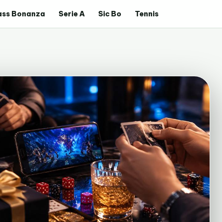
ass Bonanza
Serie A
Sic Bo
Tennis