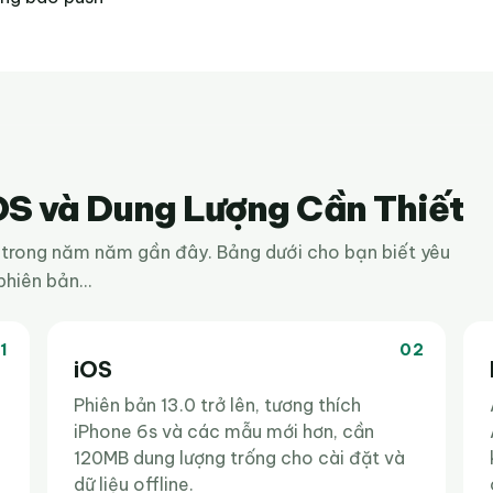
OS và Dung Lượng Cần Thiết
nh trong năm năm gần đây. Bảng dưới cho bạn biết yêu
hiên bản...
1
02
iOS
Phiên bản 13.0 trở lên, tương thích
iPhone 6s và các mẫu mới hơn, cần
120MB dung lượng trống cho cài đặt và
dữ liệu offline.