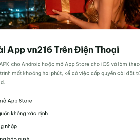
i App vn216 Trên Điện Thoại
le APK cho Android hoặc mở App Store cho iOS và làm the
trình mất khoảng hai phút, kể cả việc cấp quyền cài đặt 
id.
 mở App Store
guồn không xác định
ng nhập
ông báo push