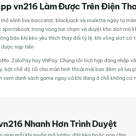
App vn216 Làm Được Trên Điện Th
mở sảnh live baccarat, blackjack và roulette ngay từ màn
 sportsbook trong vòng hai chạm và duyệt kho slot mà kh
ông báo khi kèo yêu thích thay đổi tỷ lệ, khi vòng slot có 
 được nạp tiền
Mo, ZaloPay hay VNPay. Chúng tôi tích hợp đăng nhập vâ
y, bật chế độ tối cho màn hình thoải mái ban đêm và lưu p
n xem danh sách game ngay cả khi đang ở chỗ không có 
vn216 Nhanh Hơn Trình Duyệt
ời gian mỗi khi muốn mở lobby, đặt kèo hoặc nạp chip.