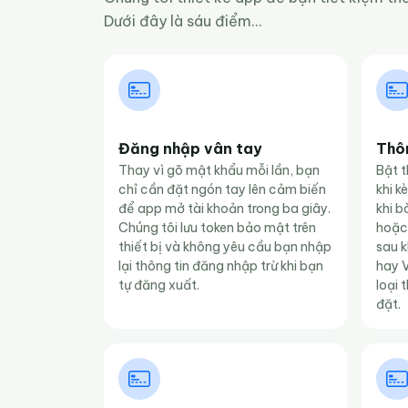
Dưới đây là sáu điểm...
Đăng nhập vân tay
Thô
Thay vì gõ mật khẩu mỗi lần, bạn
Bật 
chỉ cần đặt ngón tay lên cảm biến
khi k
để app mở tài khoản trong ba giây.
khi b
Chúng tôi lưu token bảo mật trên
hoặc 
thiết bị và không yêu cầu bạn nhập
sau 
lại thông tin đăng nhập trừ khi bạn
hay 
tự đăng xuất.
loại 
đặt.