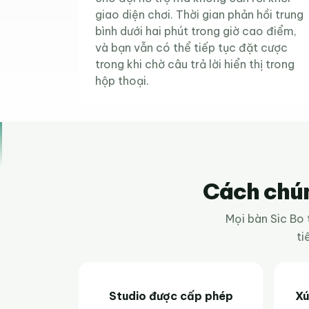
giao diện chơi. Thời gian phản hồi trung
bình dưới hai phút trong giờ cao điểm,
và bạn vẫn có thể tiếp tục đặt cược
trong khi chờ câu trả lời hiển thị trong
hộp thoại.
Cách chún
Mọi bàn Sic Bo 
ti
Studio được cấp phép
Xú