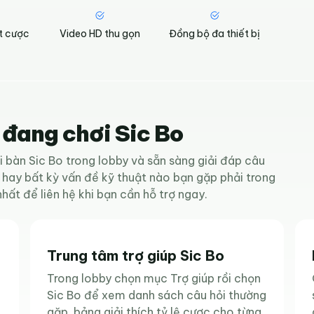
t cược
Video HD thu gọn
Đồng bộ đa thiết bị
 đang chơi Sic Bo
i bàn Sic Bo trong lobby và sẵn sàng giải đáp câu
g hay bất kỳ vấn đề kỹ thuật nào bạn gặp phải trong
hất để liên hệ khi bạn cần hỗ trợ ngay.
Trung tâm trợ giúp Sic Bo
Trong lobby chọn mục Trợ giúp rồi chọn
Sic Bo để xem danh sách câu hỏi thường
gặp, bảng giải thích tỷ lệ cược cho từng