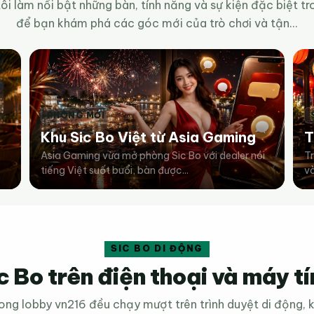
ôi làm nổi bật những bàn, tính năng và sự kiện đặc biệt t
để bạn khám phá các góc mới của trò chơi và tận...
PHÒNG MỚI
Khu Sic Bo Việt từ Asia Gaming
T
Asia Gaming vừa mở phòng Sic Bo với dealer nói
Tr
tiếng Việt suốt buổi, bàn được...
vò
SIC BO DI ĐỘNG
c Bo trên điện thoại và máy t
rong lobby vn216 đều chạy mượt trên trình duyệt di động, 