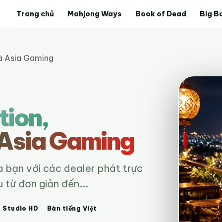
Trang chủ
Mahjong Ways
Book of Dead
Big B
và Asia Gaming
tion,
 Asia Gaming
a bạn với các dealer phát trực
 từ đơn giản đến...
Studio HD
Bàn tiếng Việt