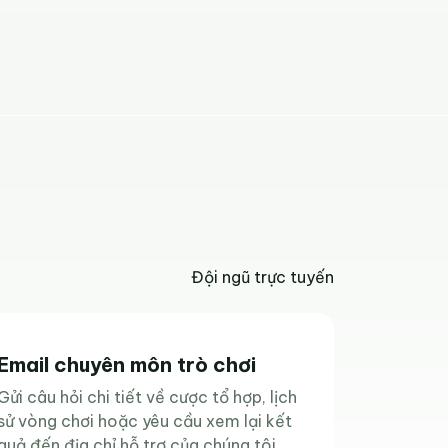
Đội ngũ trực tuyến
Email chuyên môn trò chơi
Gửi câu hỏi chi tiết về cược tổ hợp, lịch
sử vòng chơi hoặc yêu cầu xem lại kết
quả đến địa chỉ hỗ trợ của chúng tôi,