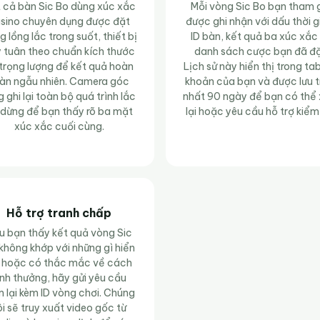
 cả bàn Sic Bo dùng xúc xắc
Mỗi vòng Sic Bo bạn tham 
sino chuyên dụng được đặt
được ghi nhận với dấu thời g
g lồng lắc trong suốt, thiết bị
ID bàn, kết quả ba xúc xắc
 tuân theo chuẩn kích thước
danh sách cược bạn đã đặ
trọng lượng để kết quả hoàn
Lịch sử này hiển thị trong ta
àn ngẫu nhiên. Camera góc
khoản của bạn và được lưu tr
g ghi lại toàn bộ quá trình lắc
nhất 90 ngày để bạn có thể
 dừng để bạn thấy rõ ba mặt
lại hoặc yêu cầu hỗ trợ kiểm 
xúc xắc cuối cùng.
Hỗ trợ tranh chấp
u bạn thấy kết quả vòng Sic
không khớp với những gì hiển
ị hoặc có thắc mắc về cách
ính thưởng, hãy gửi yêu cầu
 lại kèm ID vòng chơi. Chúng
ôi sẽ truy xuất video gốc từ