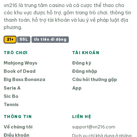
vn216 là trung tâm casino và cá cược thể thao cho
các khu vực được hỗ trợ, gồm trang trò chơi, thông tin
thanh toán, hỗ trợ tài khoản và lưu ý về pháp luật địa
phương.
21+
SSL
Ưu tiên di động
TRÒ CHƠI
TÀI KHOẢN
Mahjong Ways
Đăng ký
Book of Dead
Đăng nhập
Big Bass Bonanza
Câu hỏi thường gặp
Serie A
App
Sic Bo
Tennis
THÔNG TIN
LIÊN HỆ
Về chúng tôi
support@vn216.com
Điều khoản
Dịch vụ chỉ khả dụng ở những