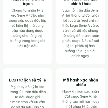
bạch
chính thức
Chúng tôi nhận tỷ lệ
Sau mỗi trận đấu Serie
kèo Serie A từ ba nhà
A, hệ thống tự động lấy
cung cấp odds độc lập
kết quả từ feed chính
và hiển thị nhà cung
thức Lega Serie A và so
cấp nào đang được
sánh với dữ liệu chúng
dùng cho từng thị
tôi dùng để thanh toán
trường trong trang chi
phiếu cược. Nếu có sai
tiết trận đấu.
lệch, phiếu bị ảnh
hưởng sẽ được điều
chỉnh ngay.
Lưu trữ lịch sử tỷ lệ
Mã hash xác nhận
phiếu
Mọi thay đổi tỷ lệ kèo
Ngay khi bạn xác nhận
trong lúc trận đấu diễn
đặt cược Serie A, hệ
ra đều được ghi
thống tạo mã hash duy
timestamp và lưu vào
nhất chứa tỷ lệ, thời
cơ sở dữ liệu. Bạn có