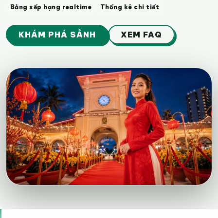
Bảng xếp hạng realtime
Thống kê chi tiết
KHÁM PHÁ SẢNH
XEM FAQ