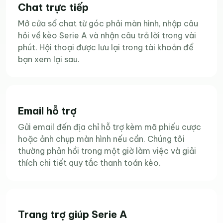
Chat trực tiếp
Mở cửa sổ chat từ góc phải màn hình, nhập câu
hỏi về kèo Serie A và nhận câu trả lời trong vài
phút. Hội thoại được lưu lại trong tài khoản để
bạn xem lại sau.
Email hỗ trợ
Gửi email đến địa chỉ hỗ trợ kèm mã phiếu cược
hoặc ảnh chụp màn hình nếu cần. Chúng tôi
thường phản hồi trong một giờ làm việc và giải
thích chi tiết quy tắc thanh toán kèo.
Trang trợ giúp Serie A